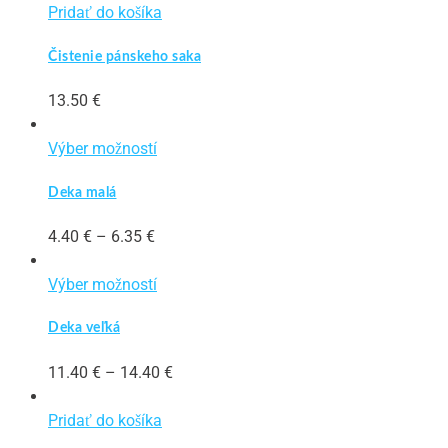
Pridať do košíka
Čistenie pánskeho saka
13.50
€
Tento
Výber možností
produkt
Deka malá
má
viacero
Price
4.40
€
–
6.35
€
variantov.
range:
Možnosti
4.40 €
Tento
Výber možností
si
through
produkt
môžete
Deka veľká
6.35 €
má
vybrať
viacero
na
Price
11.40
€
–
14.40
€
variantov.
stránke
range:
Možnosti
produktu.
11.40 €
Pridať do košíka
si
through