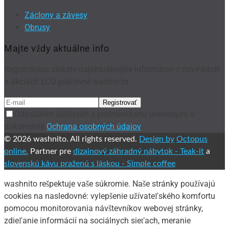
Záclony a závesy
Obrusy
Majte vždy aktuálne info
Registráciou získate najaktuálnejšie informácie o novinkách
a akciách ECO práčovne washni.to
Odoslaním súhlasím s podmienkami uvedenými v
dokumente
Ochrana osobných údajov
© 2026 washnito. All rights reserved.
Design by
Octopus
online.
Partner pre
dizajnový záhradný nábytok -
Teak-it
a
slovenskú kávu praženú s láskou -
Simple coffee
washnito rešpektuje vaše súkromie. Naše stránky používajú
cookies na nasledovné: vylepšenie užívateľského komfortu
pomocou monitorovania návštevníkov webovej stránky,
zdieľanie informácií na sociálnych sieťach, meranie