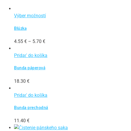
Tento
Výber možností
produkt
Blúzka
má
viacero
Price
4.55
€
–
5.70
€
variantov.
range:
Možnosti
4.55 €
Pridať do košíka
si
through
môžete
Bunda páperová
5.70 €
vybrať
na
18.30
€
stránke
produktu.
Pridať do košíka
Bunda prechodná
11.40
€