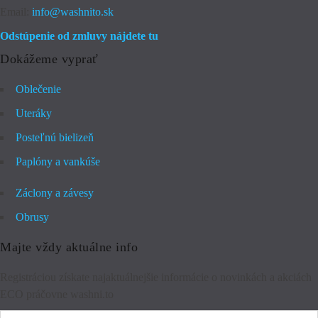
Email:
info@washnito.sk
Odstúpenie od zmluvy nájdete tu
Dokážeme vyprať
Oblečenie
Uteráky
Posteľnú bielizeň
Paplóny a vankúše
Záclony a závesy
Obrusy
Majte vždy aktuálne info
Registráciou získate najaktuálnejšie informácie o novinkách a akciách
ECO práčovne washni.to