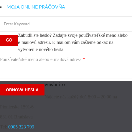
MOJA ONLINE PRÁČOVŇA
Zabudli ste heslo? Zadajte svoje používateľské meno alebo
e-mailovú adresu. E-mailom vám zašleme odkaz na
vytvorenie nového hesla.
Povinné
Používateľské meno alebo e-mailová adresa
*
washnito
OBNOVA HESLA
Nájdete nás každý deň 8:00 – 20:00 na
Pionierska 1591/6
831 01 Bratislava
Tel:
0905 323 799