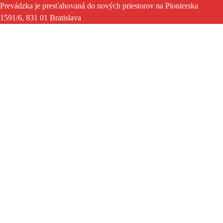
Prevádzka je presťahovaná do nových priestorov na Pionierska
1591/6, 831 01 Bratislava