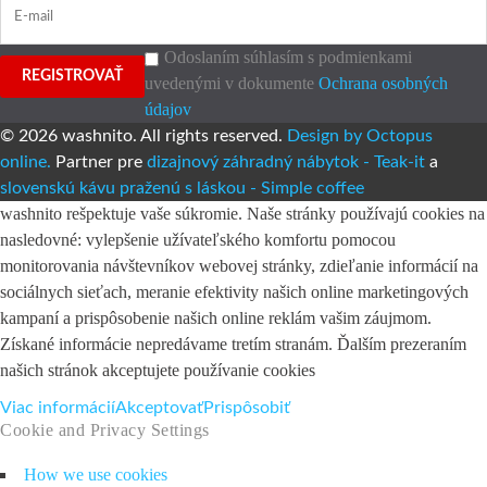
Odoslaním súhlasím s podmienkami
uvedenými v dokumente
Ochrana osobných
údajov
© 2026 washnito. All rights reserved.
Design by
Octopus
online.
Partner pre
dizajnový záhradný nábytok -
Teak-it
a
slovenskú kávu praženú s láskou -
Simple coffee
washnito rešpektuje vaše súkromie. Naše stránky používajú cookies na
nasledovné: vylepšenie užívateľského komfortu pomocou
monitorovania návštevníkov webovej stránky, zdieľanie informácií na
sociálnych sieťach, meranie efektivity našich online marketingových
kampaní a prispôsobenie našich online reklám vašim záujmom.
Získané informácie nepredávame tretím stranám. Ďalším prezeraním
našich stránok akceptujete používanie cookies
Viac informácií
Akceptovať
Prispôsobiť
Cookie and Privacy Settings
How we use cookies