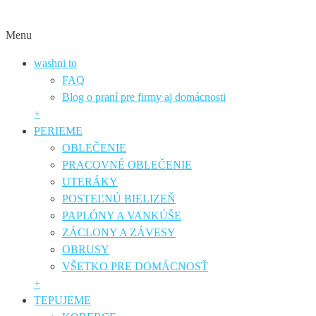
Menu
washni to
FAQ
Blog o praní pre firmy aj domácnosti
+
PERIEME
OBLEČENIE
PRACOVNÉ OBLEČENIE
UTERÁKY
POSTEĽNÚ BIELIZEŇ
PAPLÓNY A VANKÚŠE
ZÁCLONY A ZÁVESY
OBRUSY
VŠETKO PRE DOMÁCNOSŤ
+
TEPUJEME