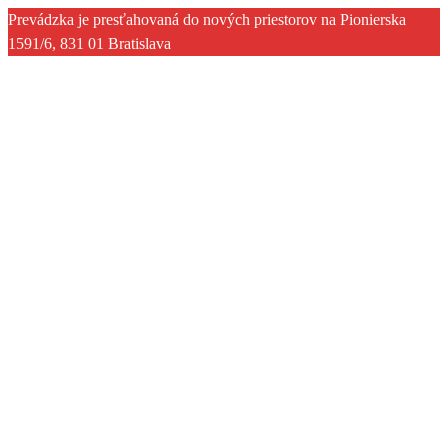
Prevádzka je presťahovaná do nových priestorov na Pionierska
1591/6, 831 01 Bratislava