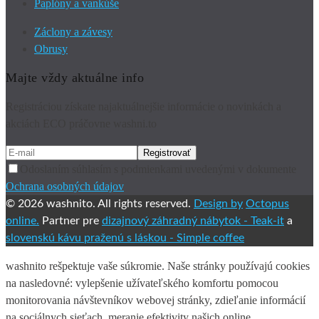
Paplóny a vankúše
Záclony a závesy
Obrusy
Majte vždy aktuálne info
Registráciou získate najaktuálnejšie informácie o novinkách a
akciách ECO práčovne washni.to
Odoslaním súhlasím s podmienkami uvedenými v dokumente
Ochrana osobných údajov
© 2026 washnito. All rights reserved.
Design by
Octopus
online.
Partner pre
dizajnový záhradný nábytok -
Teak-it
a
slovenskú kávu praženú s láskou -
Simple coffee
washnito rešpektuje vaše súkromie. Naše stránky používajú cookies
na nasledovné: vylepšenie užívateľského komfortu pomocou
monitorovania návštevníkov webovej stránky, zdieľanie informácií
na sociálnych sieťach, meranie efektivity našich online