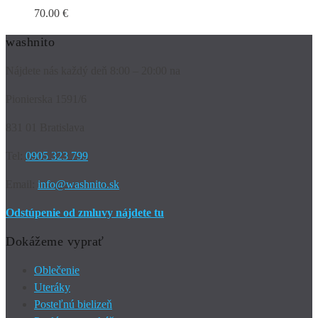
70.00
€
washnito
Nájdete nás každý deň 8:00 – 20:00 na
Pionierska 1591/6
831 01 Bratislava
Tel:
0905 323 799
Email:
info@washnito.sk
Odstúpenie od zmluvy nájdete tu
Dokážeme vyprať
Oblečenie
Uteráky
Posteľnú bielizeň