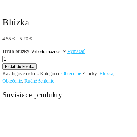
Blúzka
Price
4.55
€
–
5.70
€
range:
Druh blúzky
Vymazať
4.55 €
množstvo
through
Blúzka
Pridať do košíka
5.70 €
Katalógové číslo:
-
Kategória:
Oblečenie
Značky:
Blúzka
,
Oblečenie
,
Ručné žehlenie
Súvisiace produkty