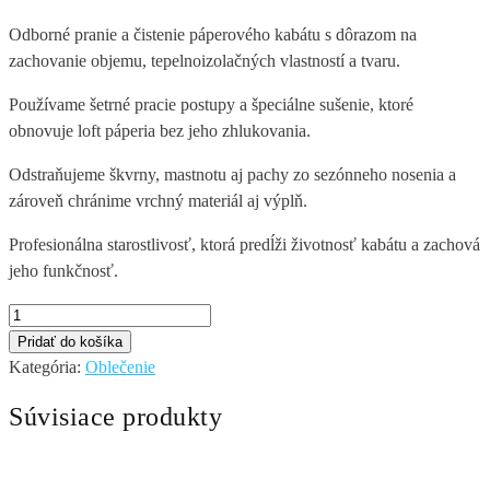
Odborné pranie a čistenie páperového kabátu s dôrazom na
zachovanie objemu, tepelnoizolačných vlastností a tvaru.
Používame šetrné pracie postupy a špeciálne sušenie, ktoré
obnovuje loft páperia bez jeho zhlukovania.
Odstraňujeme škvrny, mastnotu aj pachy zo sezónneho nosenia a
zároveň chránime vrchný materiál aj výplň.
Profesionálna starostlivosť, ktorá predĺži životnosť kabátu a zachová
jeho funkčnosť.
množstvo
Páperový
Pridať do košíka
kabát
Kategória:
Oblečenie
Súvisiace produkty