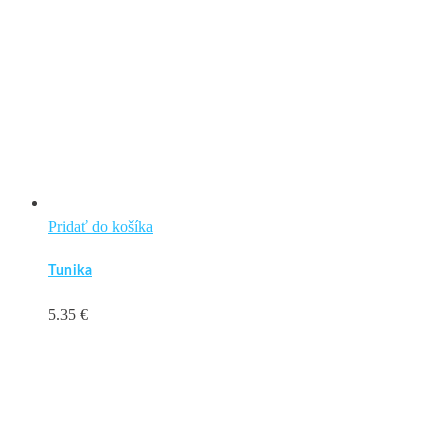
na
stránke
produktu.
Pridať do košíka
Tunika
5.35
€