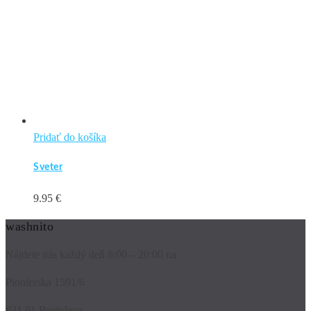
Pridať do košíka
Sveter
9.95
€
washnito
Nájdete nás každý deň 8:00 – 20:00 na
Pionierska 1591/6
831 01 Bratislava