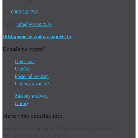
Tel:
0905 323 799
Email:
info@washnito.sk
Odstúpenie od zmluvy nájdete tu
Dokážeme vyprať
Oblečenie
Uteráky
Posteľnú bielizeň
Paplóny a vankúše
Záclony a závesy
Obrusy
Majte vždy aktuálne info
Registráciou získate najaktuálnejšie informácie o novinkách a
akciách ECO práčovne washni.to