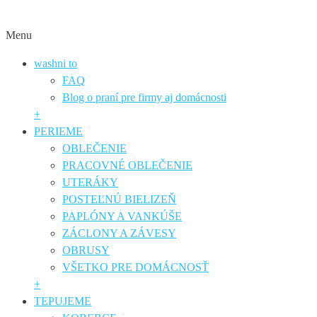
Menu
washni to
FAQ
Blog o praní pre firmy aj domácnosti
+
PERIEME
OBLEČENIE
PRACOVNÉ OBLEČENIE
UTERÁKY
POSTEĽNÚ BIELIZEŇ
PAPLÓNY A VANKÚŠE
ZÁCLONY A ZÁVESY
OBRUSY
VŠETKO PRE DOMÁCNOSŤ
+
TEPUJEME