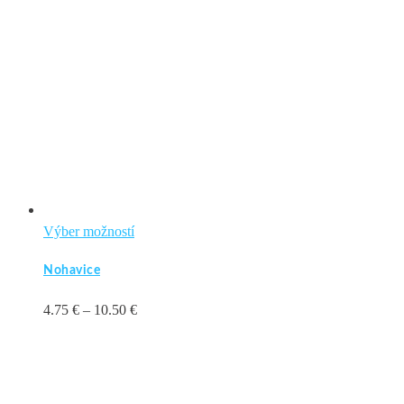
Tento
Výber možností
produkt
Nohavice
má
viacero
Price
4.75
€
–
10.50
€
variantov.
range:
Možnosti
4.75 €
si
through
môžete
10.50 €
vybrať