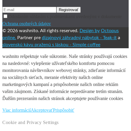
Odoslaním súhlasím s podmienkami uvedenými v dokumente
Ochrana osobných údajov
© 2026 washnito. All rights reserved.
Design by
Octopus
online.
Partner pre
dizajnový záhradný nábytok -
Teak-it
a
slovenskú kávu praženú s láskou -
Simple coffee
washnito rešpektuje vaše súkromie. Naše stránky používajú cookies
na nasledovné: vylepšenie užívateľského komfortu pomocou
monitorovania návštevníkov webovej stránky, zdieľanie informácií
na sociálnych sieťach, meranie efektivity našich online
marketingových kampaní a prispôsobenie našich online reklám
vašim záujmom. Získané informácie nepredávame tretím stranám.
Ďalším prezeraním našich stránok akceptujete používanie cookies
Viac informácií
Akceptovať
Prispôsobiť
Cookie and Privacy Settings