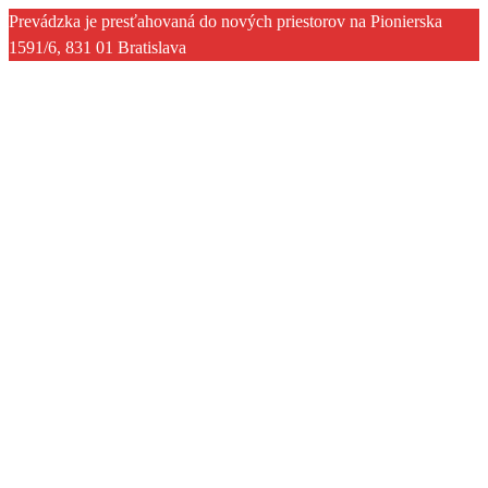
Prevádzka je presťahovaná do nových priestorov na Pionierska
1591/6, 831 01 Bratislava