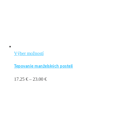
Tento
Výber možností
produkt
Tepovanie manželských postelí
má
viacero
Price
17.25
€
–
23.00
€
variantov.
range:
Možnosti
17.25 €
si
through
môžete
23.00 €
vybrať
na
stránke
produktu.