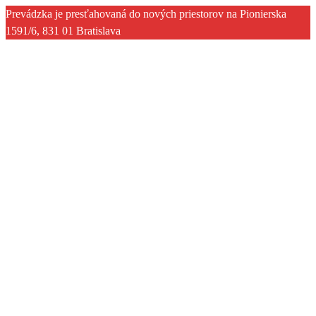
Prevádzka je presťahovaná do nových priestorov na Pionierska
1591/6, 831 01 Bratislava