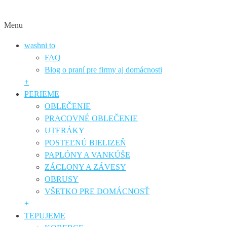
Menu
washni to
FAQ
Blog o praní pre firmy aj domácnosti
+
PERIEME
OBLEČENIE
PRACOVNÉ OBLEČENIE
UTERÁKY
POSTEĽNÚ BIELIZEŇ
PAPLÓNY A VANKÚŠE
ZÁCLONY A ZÁVESY
OBRUSY
VŠETKO PRE DOMÁCNOSŤ
+
TEPUJEME