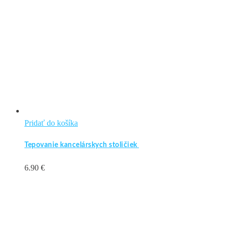
32.20 €
vybrať
na
stránke
produktu.
Pridať do košíka
Tepovanie kancelárskych stoličiek
6.90
€