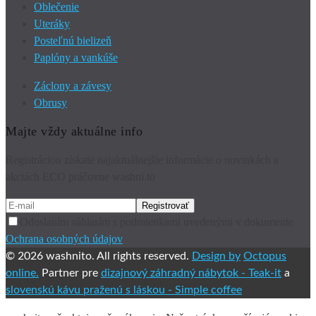
Oblečenie
Uteráky
Posteľnú bielizeň
Paplóny a vankúše
Záclony a závesy
Obrusy
Majte vždy aktuálne info
Registráciou získate najaktuálnejšie informácie o novinkách a
akciách ECO práčovne washni.to
Odoslaním súhlasím s podmienkami uvedenými v dokumente
Ochrana osobných údajov
© 2026 washnito. All rights reserved.
Design by
Octopus
online.
Partner pre
dizajnový záhradný nábytok -
Teak-it
a
slovenskú kávu praženú s láskou -
Simple coffee