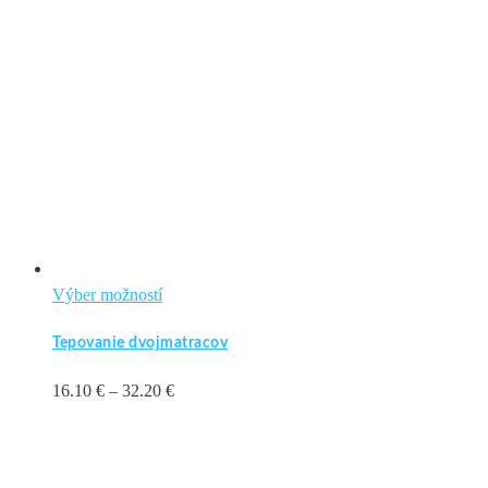
Tento
Výber možností
produkt
Tepovanie dvojmatracov
má
viacero
Price
16.10
€
–
32.20
€
variantov.
range:
Možnosti
16.10 €
si
through
môžete