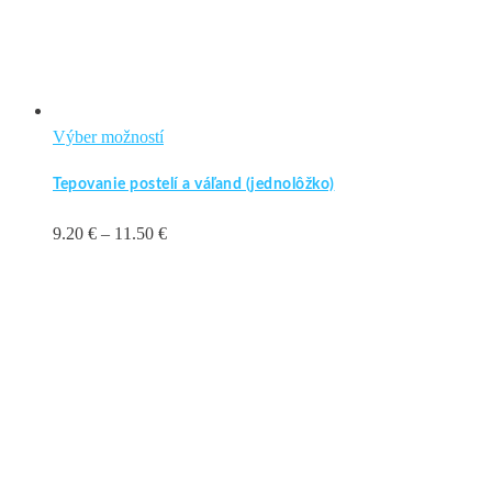
Tento
Výber možností
produkt
Tepovanie postelí a váľand (jednolôžko)
má
viacero
Price
9.20
€
–
11.50
€
variantov.
range:
Možnosti
9.20 €
si
through
môžete
11.50 €
vybrať
na
stránke
produktu.