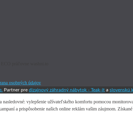
ch ECO práčovne washni.to
rana osobných údajov
e.
Partner pre
dizajnový záhradný nábytok -
Teak-it
a
slovenskú 
na nasledovné: vylepšenie užívateľského komfortu pomocou monitorovan
h kampaní a prispôsobenie našich online reklám vašim záujmom. Získan