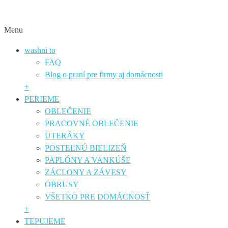
Menu
washni to
FAQ
Blog o praní pre firmy aj domácnosti
+
PERIEME
OBLEČENIE
PRACOVNÉ OBLEČENIE
UTERÁKY
POSTEĽNÚ BIELIZEŇ
PAPLÓNY A VANKÚŠE
ZÁCLONY A ZÁVESY
OBRUSY
VŠETKO PRE DOMÁCNOSŤ
+
TEPUJEME