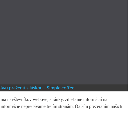
kávu praženú s láskou -
Simple coffee
ia návštevníkov webovej stránky, zdieľanie informácií na
é informácie nepredávame tretím stranám. Ďalším prezeraním našich