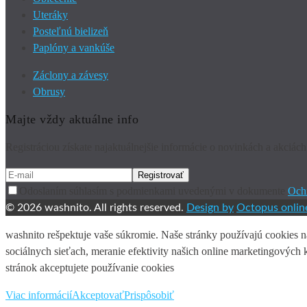
Uteráky
Posteľnú bielizeň
Paplóny a vankúše
Záclony a závesy
Obrusy
Majte vždy aktuálne info
Registráciou získate najaktuálnejšie informácie o novinkách a akciá
Odoslaním súhlasím s podmienkami uvedenými v dokumente
Och
© 2026 washnito. All rights reserved.
Design by
Octopus onlin
washnito rešpektuje vaše súkromie. Naše stránky používajú cookies 
sociálnych sieťach, meranie efektivity našich online marketingovýc
stránok akceptujete používanie cookies
Viac informácií
Akceptovať
Prispôsobiť