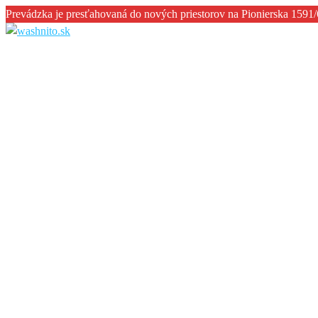
Prevádzka je presťahovaná do nových priestorov na Pionierska 1591/