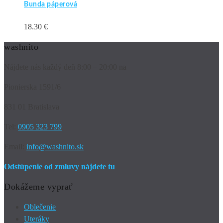
Bunda páperová
18.30
€
washnito
Nájdete nás každý deň 8:00 – 20:00 na
Pionierska 1591/6
831 01 Bratislava
Tel:
0905 323 799
Email:
info@washnito.sk
Odstúpenie od zmluvy nájdete tu
Dokážeme vyprať
Oblečenie
Uteráky