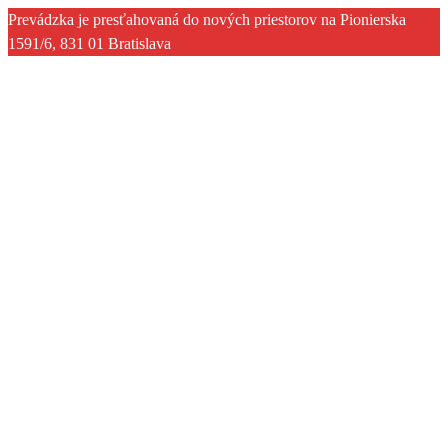
Prevádzka je presťahovaná do nových priestorov na Pionierska
1591/6, 831 01 Bratislava