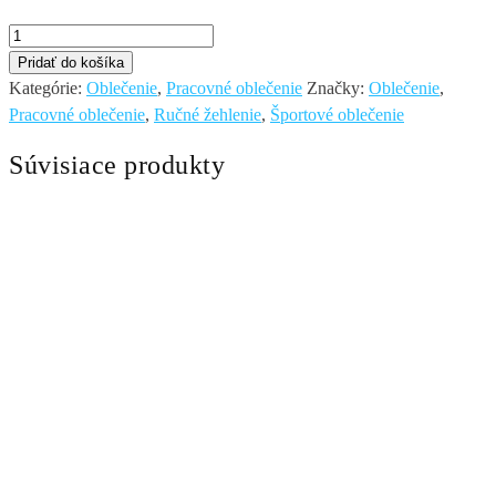
množstvo
Dres
Pridať do košíka
Kategórie:
Oblečenie
,
Pracovné oblečenie
Značky:
Oblečenie
,
Pracovné oblečenie
,
Ručné žehlenie
,
Športové oblečenie
Súvisiace produkty