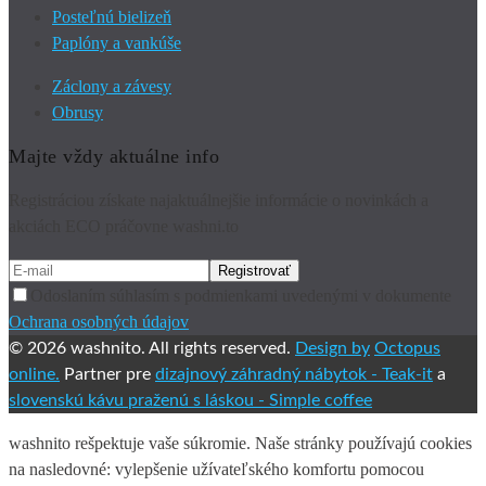
Posteľnú bielizeň
Paplóny a vankúše
Záclony a závesy
Obrusy
Majte vždy aktuálne info
Registráciou získate najaktuálnejšie informácie o novinkách a
akciách ECO práčovne washni.to
Odoslaním súhlasím s podmienkami uvedenými v dokumente
Ochrana osobných údajov
© 2026 washnito. All rights reserved.
Design by
Octopus
online.
Partner pre
dizajnový záhradný nábytok -
Teak-it
a
slovenskú kávu praženú s láskou -
Simple coffee
washnito rešpektuje vaše súkromie. Naše stránky používajú cookies
na nasledovné: vylepšenie užívateľského komfortu pomocou