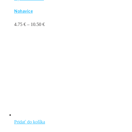
produkt
Nohavice
má
viacero
Price
4.75
€
–
10.50
€
variantov.
range:
Možnosti
4.75 €
si
through
môžete
10.50 €
vybrať
na
stránke
produktu.
Pridať do košíka