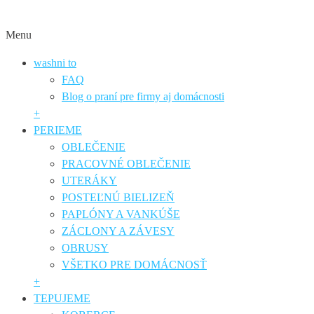
Menu
washni to
FAQ
Blog o praní pre firmy aj domácnosti
+
PERIEME
OBLEČENIE
PRACOVNÉ OBLEČENIE
UTERÁKY
POSTEĽNÚ BIELIZEŇ
PAPLÓNY A VANKÚŠE
ZÁCLONY A ZÁVESY
OBRUSY
VŠETKO PRE DOMÁCNOSŤ
+
TEPUJEME