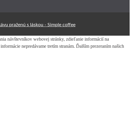
kávu praženú s láskou -
Simple coffee
ia návštevníkov webovej stránky, zdieľanie informácií na
é informácie nepredávame tretím stranám. Ďalším prezeraním našich