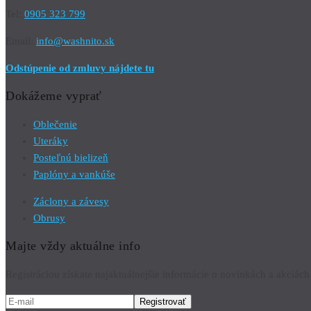
Tel:
0905 323 799
Email:
info@washnito.sk
Odstúpenie od zmluvy nájdete tu
Dokážeme vyprať
Oblečenie
Uteráky
Posteľnú bielizeň
Paplóny a vankúše
Záclony a závesy
Obrusy
Majte vždy aktuálne info
Registráciou získate najaktuálnejšie informácie o novinkách a akciá