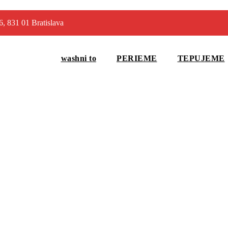
6, 831 01 Bratislava
washni to
PERIEME
TEPUJEME