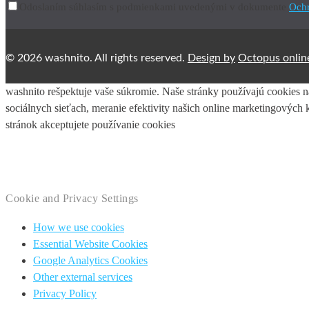
Odoslaním súhlasím s podmienkami uvedenými v dokumente
Ochr
© 2026 washnito. All rights reserved.
Design by
Octopus onlin
washnito rešpektuje vaše súkromie. Naše stránky používajú cookies 
sociálnych sieťach, meranie efektivity našich online marketingovýc
stránok akceptujete používanie cookies
VIAC INFORMÁCIÍ
AKCEPTOVAŤ
PRISPÔSOBIŤ
Cookie and Privacy Settings
How we use cookies
Essential Website Cookies
Google Analytics Cookies
Other external services
Privacy Policy