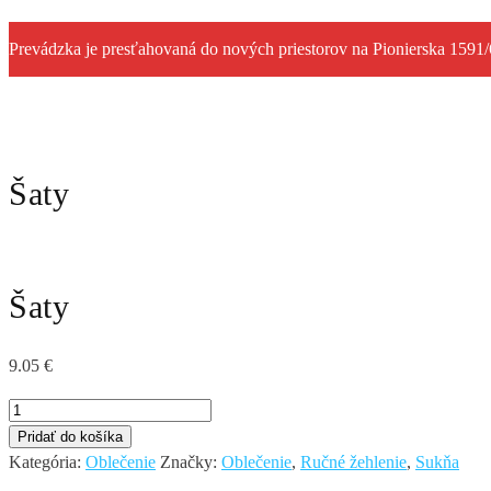
Prevádzka je presťahovaná do nových priestorov na Pionierska 1591/
Šaty
Šaty
9.05
€
množstvo
Šaty
Pridať do košíka
Kategória:
Oblečenie
Značky:
Oblečenie
,
Ručné žehlenie
,
Sukňa