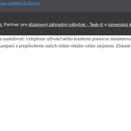
ana osobných údajov
e.
Partner pre
dizajnový záhradný nábytok -
Teak-it
a
slovenskú 
na nasledovné: vylepšenie užívateľského komfortu pomocou monitorovan
h kampaní a prispôsobenie našich online reklám vašim záujmom. Získan