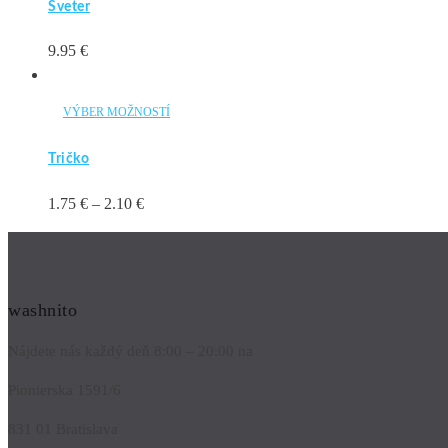
Sveter
9.95
€
VÝBER MOŽNOSTÍ
TENTO
PRODUKT
MÁ
VIACERO
Tričko
VARIANTOV.
MOŽNOSTI
Price
1.75
€
–
2.10
€
SI
MÔŽETE
range:
VYBRAŤ
NA
1.75 €
STRÁNKE
through
PRODUKTU.
2.10 €
washnito
Nájdete nás každý deň 8:00 – 20:00 na
Pionierska 1591/6
831 01 Bratislava